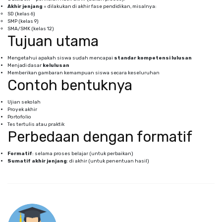
Akhir jenjang
= dilakukan di akhir fase pendidikan, misalnya:
SD (kelas 6)
SMP (kelas 9)
SMA/SMK (kelas 12)
Tujuan utama
Mengetahui apakah siswa sudah mencapai
standar kompetensi lulusan
Menjadi dasar
kelulusan
Memberikan gambaran kemampuan siswa secara keseluruhan
Contoh bentuknya
Ujian sekolah
Proyek akhir
Portofolio
Tes tertulis atau praktik
Perbedaan dengan formatif
Formatif
: selama proses belajar (untuk perbaikan)
Sumatif akhir jenjang
: di akhir (untuk penentuan hasil)